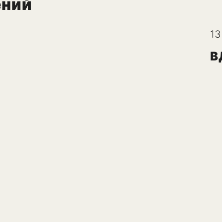
ений
13
В